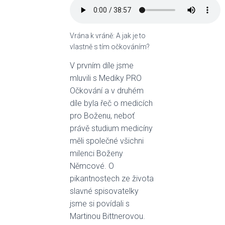
Vrána k vráně: A jak je to
vlastně s tím očkováním?
V prvním díle jsme
mluvili s Mediky PRO
Očkování a v druhém
díle byla řeč o medicích
pro Boženu, neboť
právě studium medicíny
měli společné všichni
milenci Boženy
Němcové. O
pikantnostech ze života
slavné spisovatelky
jsme si povídali s
Martinou Bittnerovou.