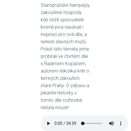
Staropražské hampejzy,
zakouřené hospody,
kde čeští spisovatelé
kromě piva nasávali i
inspiraci pro svá díla, a
neřesti slavných mužů.
Právě tato témata jsme
probírali ve čtvrtém díle
s Radimem Kopáčem,
autorem několika knih o
temných zákoutích
staré Prahy. O zábavu a
pikantní historky v
tomto díle rozhodně
nebyla nouze!