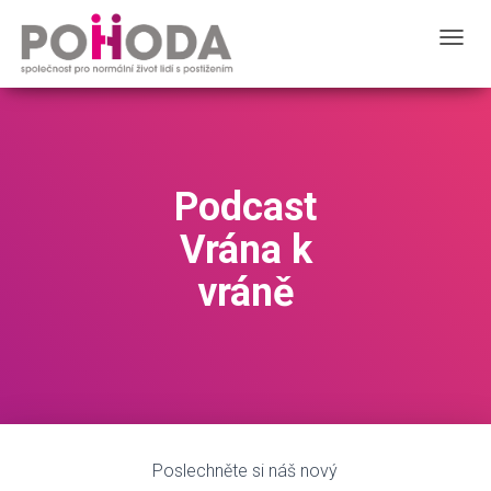
T
O
G
G
L
E
N
Podcast
A
V
Vrána k
I
G
vráně
A
T
I
O
N
Poslechněte si náš nový