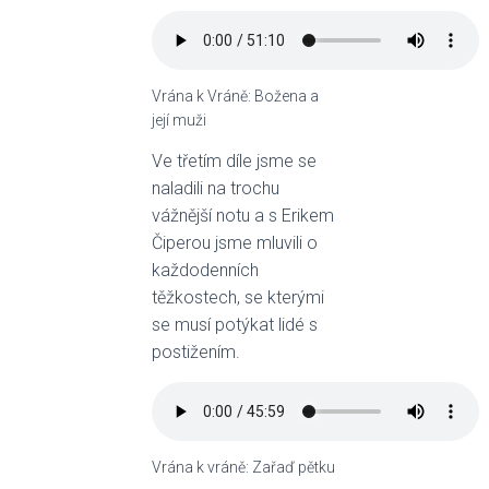
Vrána k Vráně: Božena a
její muži
Ve třetím díle jsme se
naladili na trochu
vážnější notu a s Erikem
Čiperou jsme mluvili o
každodenních
těžkostech, se kterými
se musí potýkat lidé s
postižením.
Vrána k vráně: Zařaď pětku