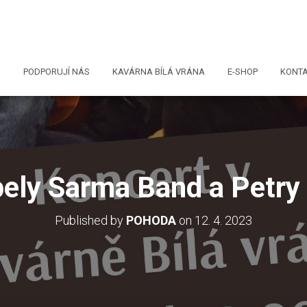
I
PODPORUJÍ NÁS
KAVÁRNA BÍLÁ VRÁNA
E-SHOP
KONT
ely Sarma Band a Petry 
Published by
POHODA
on
12. 4. 2023