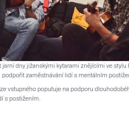
it jarní dny jižanskými kytarami znějícími ve styl
 podpořit zaměstnávání lidí s mentálním postiže
k ze vstupného poputuje na podporu dlouhodobé
í s postižením.