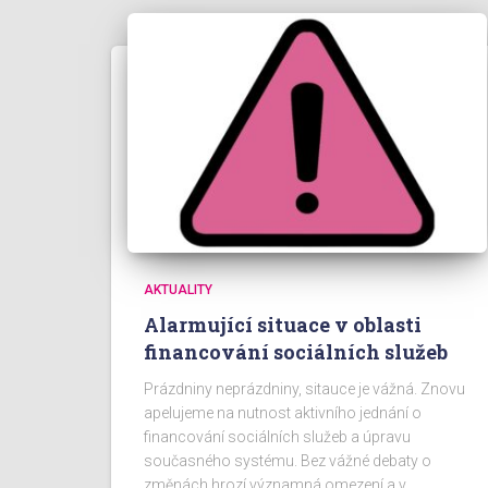
AKTUALITY
Alarmující situace v oblasti
financování sociálních služeb
Prázdniny neprázdniny, sitauce je vážná. Znovu
apelujeme na nutnost aktivního jednání o
financování sociálních služeb a úpravu
současného systému. Bez vážné debaty o
změnách hrozí významná omezení a v