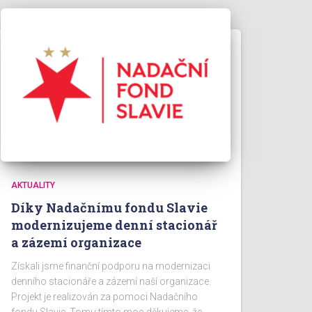
AKTUALITY
Díky Nadačnímu fondu Slavie
modernizujeme denní stacionář
a zázemí organizace
Získali jsme finanční podporu na modernizaci
denního stacionáře a zázemí naší organizace.
Projekt je realizován za pomoci Nadačního