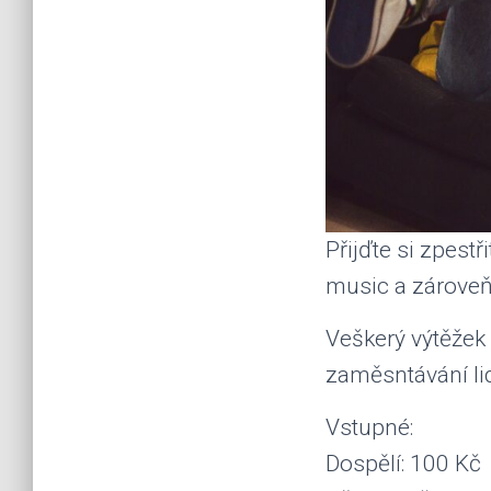
Přijďte si zpestř
music a zároveň
Veškerý výtěže
zaměsntávání lid
Vstupné:
Dospělí: 100 Kč