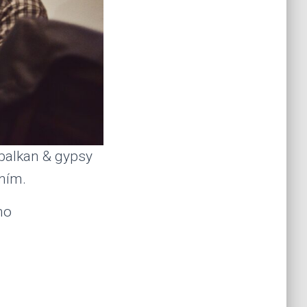
u balkan & gypsy
ním.
ho