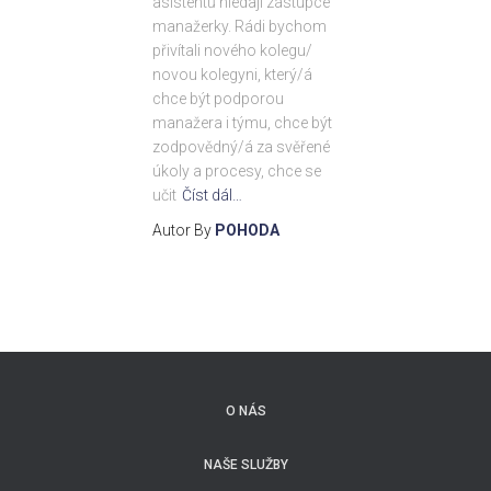
asistentů hledají zástupce
manažerky. Rádi bychom
přivítali nového kolegu/
novou kolegyni, který/á
chce být podporou
manažera i týmu, chce být
zodpovědný/á za svěřené
úkoly a procesy, chce se
učit
Číst dál…
Autor By
POHODA
O NÁS
NAŠE SLUŽBY