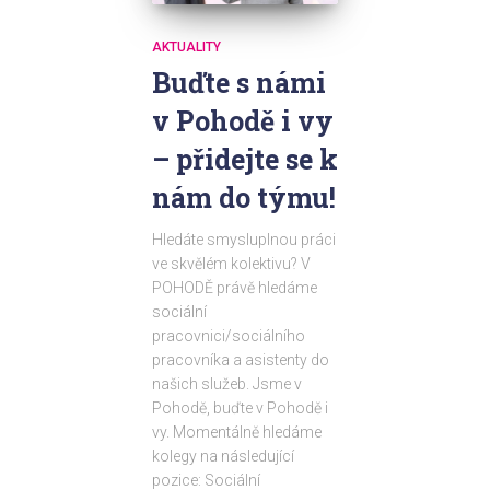
AKTUALITY
Buďte s námi
v Pohodě i vy
– přidejte se k
nám do týmu!
Hledáte smysluplnou práci
ve skvělém kolektivu? V
POHODĚ právě hledáme
sociální
pracovnici/sociálního
pracovníka a asistenty do
našich služeb. Jsme v
Pohodě, buďte v Pohodě i
vy. Momentálně hledáme
kolegy na následující
pozice: Sociální