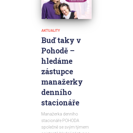
AKTUALITY
Buď taky v
Pohodě –
hledáme
zástupce
manažerky
denního
stacionáře
Manažerka denního
stacionáře POHODA
společně se svým týmem