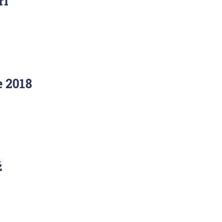
ří
 2018
ž