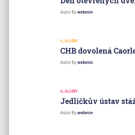
Den otevřených dve
Autor By
webmin
G_SLUŽBY
CHB dovolená Caorle
Autor By
webmin
G_SLUŽBY
Jedličkův ústav stá
Autor By
webmin