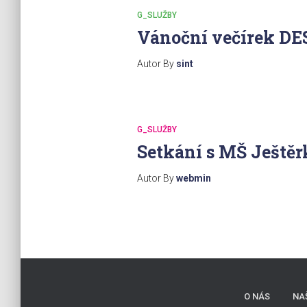
G_SLUŽBY
Vánoční večírek DE
Autor By
sint
G_SLUŽBY
Setkání s MŠ Ještěr
Autor By
webmin
O NÁS
NA