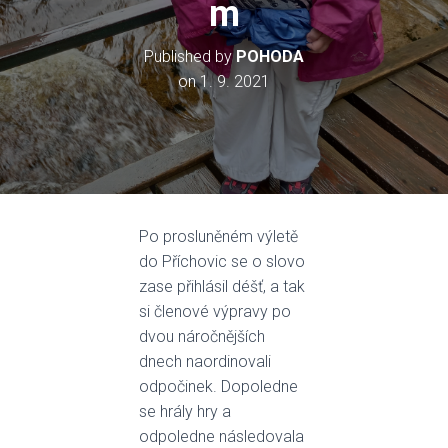
m
Published by
POHODA
on
1. 9. 2021
Po prosluněném výletě
do Příchovic se o slovo
zase přihlásil déšť, a tak
si členové výpravy po
dvou náročnějších
dnech naordinovali
odpočinek. Dopoledne
se hrály hry a
odpoledne následovala