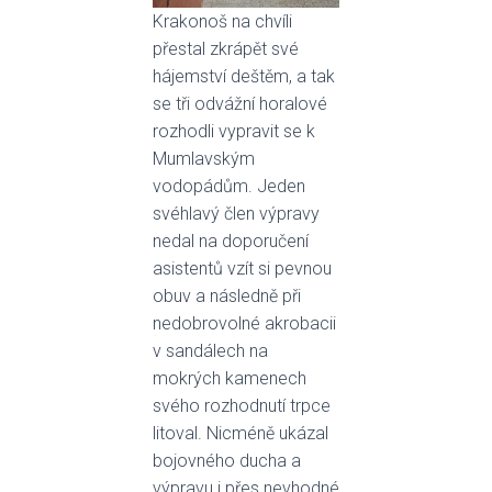
Krakonoš na chvíli
přestal zkrápět své
hájemství deštěm, a tak
se tři odvážní horalové
rozhodli vypravit se k
Mumlavským
vodopádům. Jeden
svéhlavý člen výpravy
nedal na doporučení
asistentů vzít si pevnou
obuv a následně při
nedobrovolné akrobacii
v sandálech na
mokrých kamenech
svého rozhodnutí trpce
litoval. Nicméně ukázal
bojovného ducha a
výpravu i přes nevhodné