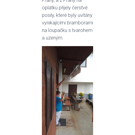
Prahy, a z Prahy na
oplátku přijely čerstvé
posily, které byly uvítány
vynikajícími bramborami
na loupačku s tvarohem
a uzeným.