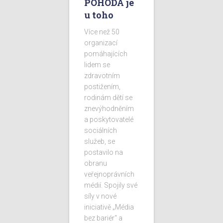
POHODA je
u toho
Více než 50
organizací
pomáhajících
lidem se
zdravotním
postižením,
rodinám dětí se
znevýhodněním
a poskytovatelé
sociálních
služeb, se
postavilo na
obranu
veřejnoprávních
médií. Spojily své
síly v nové
iniciativě „Média
bez bariér“ a