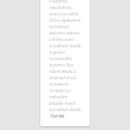
Prázdniny
neprázdniny,
sitauce je vážná.
Znovu apelujeme
na nutnost
aktivního jednání
o financování
sociálních služeb
a úpravu
současného
systému. Bez
vážné debaty o
změnách hrozí
významná
omezení a v
nejhorším
případě i krach
sociálních služeb
Číst dál…