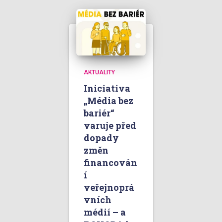
AKTUALITY
Iniciativa
„Média bez
bariér“
varuje před
dopady
změn
financován
í
veřejnoprá
vních
médií – a