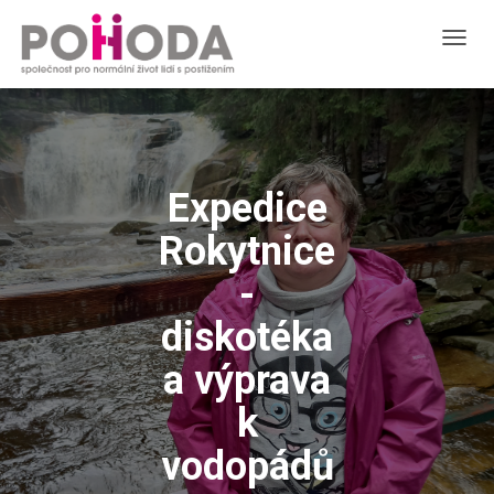
T
O
G
G
L
E
N
Expedice
A
V
Rokytnice
I
G
-
A
T
diskotéka
I
O
a výprava
N
k
vodopádů