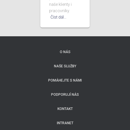
naše klienty i
pracovníky.
Číst dál…
O NÁS
NAŠE SLUŽBY
POMÁHEJTE S NÁMI
PODPORUJÍ NÁS
KONTAKT
INTRANET