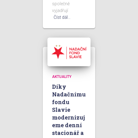
společně
vyjadřují
Číst dál…
AKTUALITY
Díky
Nadačnímu
fondu
Slavie
modernizuj
eme denní
stacionář a