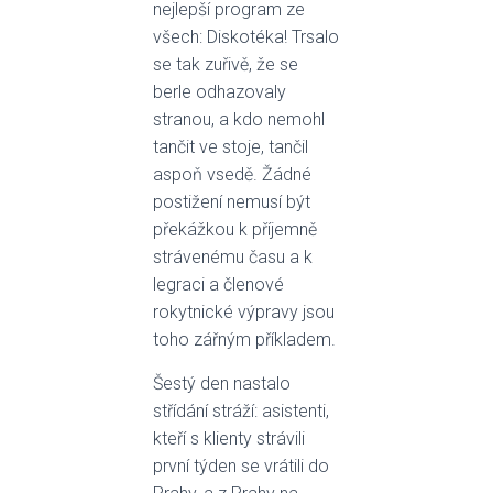
nejlepší program ze
všech: Diskotéka! Trsalo
se tak zuřivě, že se
berle odhazovaly
stranou, a kdo nemohl
tančit ve stoje, tančil
aspoň vsedě. Žádné
postižení nemusí být
překážkou k příjemně
strávenému času a k
legraci a členové
rokytnické výpravy jsou
toho zářným příkladem.
Šestý den nastalo
střídání stráží: asistenti,
kteří s klienty strávili
první týden se vrátili do